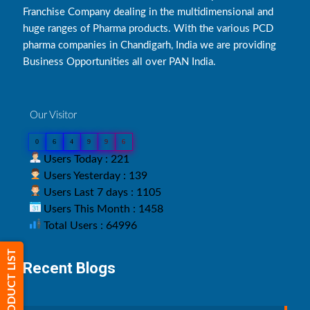
Franchise Company dealing in the multidimensional and
huge ranges of Pharma products. With the various PCD
pharma companies in Chandigarh, India we are providing
Business Opportunities all over PAN India.
Our Visitor
0
6
4
9
9
6
Users Today : 221
Users Yesterday : 139
Users Last 7 days : 1105
Users This Month : 1458
Total Users : 64996
PRODUCT LIST
Recent Blogs